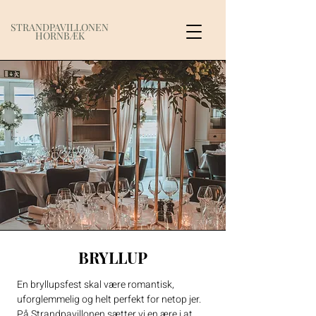
STRANDPAVILLONEN
HORNBÆK
BRYLLUP
En bryllupsfest skal være romantisk,
uforglemmelig og helt perfekt for netop jer.
På Strandpavillonen sætter vi en ære i at