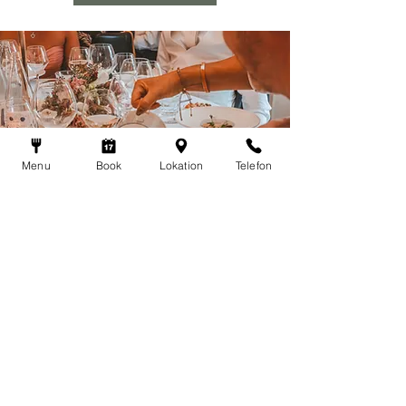
Menu
Book
Lokation
Telefon
Get Updates
Stay up to date with all the latest from 
us
Email
*